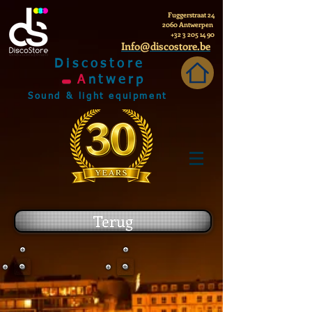
Fuggerstraat 24
2060 Antwerpen
+32 3 205 14 90
Info@discostore.be
Discostore
A
ntwerp
Sound & light equipment
Terug