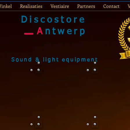
inkel
Realisaties
Vestiaire
Partners
Contact
Discostore
A
ntwerp
Sound & light equipment