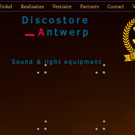
inkel
Realisaties
Vestiaire
Partners
Contact
Discostore
A
ntwerp
Sound & light equipment