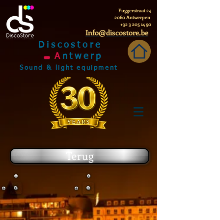
Fuggerstraat 24
2060 Antwerpen
+32 3 205 14 90
Info@discostore.be
Discostore
A
ntwerp
Sound & light equipment
Terug