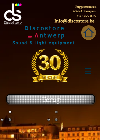
Fuggerstraat 24
2060 Antwerpen
+32 3 205 14 90
Info@discostore.be
Discostore
A
ntwerp
Sound & light equipment
Terug